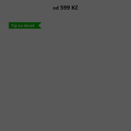
599 Kč
od
Tip na dárek