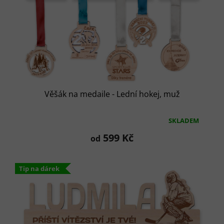
t
ů
Věšák na medaile - Lední hokej, muž
SKLADEM
Průměrné
hodnocení
599 Kč
od
produktu
je
5,0
Tip na dárek
z
5
hvězdiček.