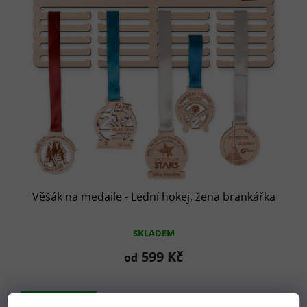
Věšák na medaile - Lední hokej, žena brankářka
SKLADEM
599 Kč
od
Tip na dárek