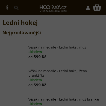
Přejít
na
N
obsah
K
Lední hokej
Nejprodávanější
Věšák na medaile - Lední hokej, muž
Skladem
599 Kč
od
Věšák na medaile - Lední hokej, žena
brankářka
Skladem
599 Kč
od
Věšák na medaile - Lední hokej, muž brankář
Skladem