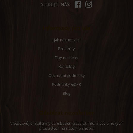
p
SLEDUJTE NÁS:
i
s
u
Informace pro vás
Jak nakupovat
Pro firmy
Tipy na dárky
Kontakty
Obchodní podmínky
Podmínky GDPR
Blog
Odebírat newsletter
Vložte svůj e-mail a my vám budeme zasílat informace o nových
produktech na našem e-shopu.