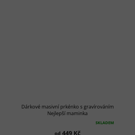
Dárkové masivní prkénko s gravírováním
Nejlepší maminka
SKLADEM
Průměrné
hodnocení
449 Kč
od
produktu