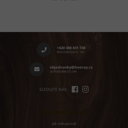
je
5,0
z
5
hvězdiček.
Z
á
p
+420 380 831 738
a
PRACOVNÍ DNY 8 - 15H
t
í
objednavky@hooray.cz
ODPOVÍDÁME DO 24H
SLEDUJTE NÁS:
Informace pro vás
Jak nakupovat