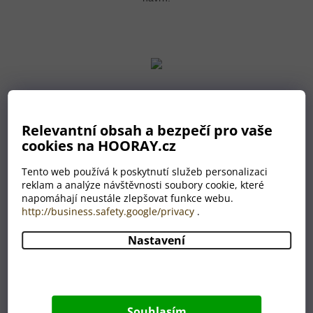
Relevantní obsah a bezpečí pro vaše
Schválení návrhu
cookies na HOORAY.cz
Pošleme vám návrh k odsouhlasení e-mailem a vy nám
ho potvrdíte nebo napíšete požadované změny.
Tento web používá k poskytnutí služeb personalizaci
reklam a analýze návštěvnosti soubory cookie, které
napomáhají neustále zlepšovat funkce webu.
http://business.safety.google/privacy
.
Nastavení
Odesíláme k vám
Souhlasím