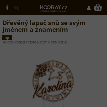
Přejít
na
N
obsah
K
Dřevěný lapač snů se svým
jménem a znamením
Tip
PRŮMĚRNÉ
16 HODNOCENÍ
PODROBNOSTI HODNOCENÍ
HODNOCENÍ
PRODUKTU
JE
5,0
Z
5
HVĚZDIČEK.