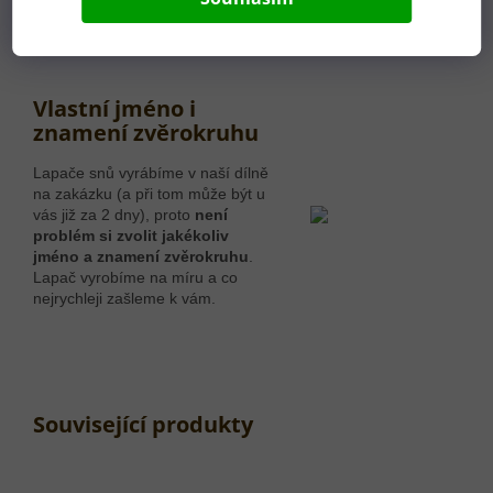
Po schválení návrhu se ihned pouštíme do výroby. Zásilka
bude už brzy u vás.
Vlastní jméno i
znamení zvěrokruhu
Lapače snů vyrábíme v naší dílně
na zakázku (a při tom může být u
vás již za 2 dny), proto
není
problém si zvolit jakékoliv
jméno a znamení zvěrokruhu
.
Lapač vyrobíme na míru a co
nejrychleji zašleme k vám.
Související produkty