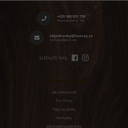
Z
á
p
+420 380 831 738
a
PRACOVNÍ DNY 8 - 15H
t
í
objednavky@hooray.cz
ODPOVÍDÁME DO 24H
SLEDUJTE NÁS:
Informace pro vás
Jak nakupovat
Pro firmy
Tipy na dárky
Kontakty
Obchodní podmínky