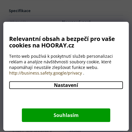
Specifikace
Materiály
Nerezová ocel
Rozměr
ø50×255 mm
Relevantní obsah a bezpečí pro vaše
Hmotnost
40 g
cookies na HOORAY.cz
Barva
stříbrná
Země původu
CN
Tento web používá k poskytnutí služeb personalizaci
reklam a analýze návštěvnosti soubory cookie, které
napomáhají neustále zlepšovat funkce webu.
http://business.safety.google/privacy
.
Proč nakoupit u HOORAY?
Nastavení
💛
🎁
Pečlivost jako od
Odborný výběr produktů
babičky
Každý produkt v naší
Věříme, že dárek má
nabídce prošel naším
Souhlasím
potěšit. Každou
výběrem. Prodáváme jen
objednávku připravujeme
to, za co se nemusíme
s péčí, aby dorazila v
stydět.