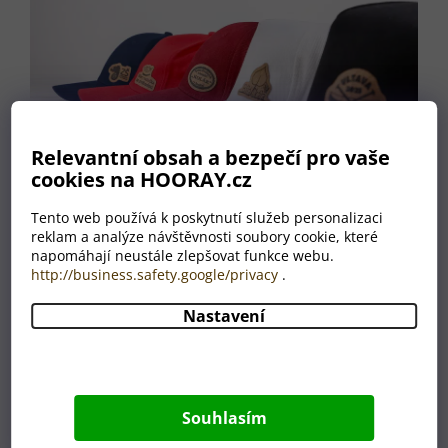
Relevantní obsah a bezpečí pro vaše
cookies na HOORAY.cz
Tento web používá k poskytnutí služeb personalizaci
reklam a analýze návštěvnosti soubory cookie, které
Kšiltovky na
napomáhají neustále zlepšovat funkce webu.
http://business.safety.google/privacy
.
jakoukoliv vaší
akci!
Nastavení
Originální kšiltovka se
štítkem ve vzhledu kůže –
ideální pro partu na vodu,
výlet nebo jako stylový
Souhlasím
dárek.