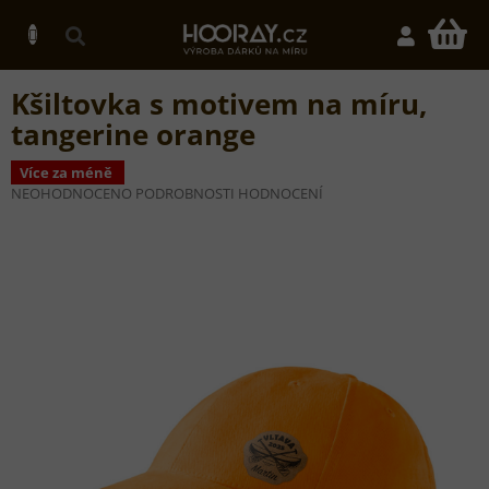
Přejít
na
N
obsah
K
Kšiltovka s motivem na míru,
tangerine orange
Více za méně
PRŮMĚRNÉ
NEOHODNOCENO
PODROBNOSTI HODNOCENÍ
HODNOCENÍ
PRODUKTU
JE
0,0
Z
5
HVĚZDIČEK.