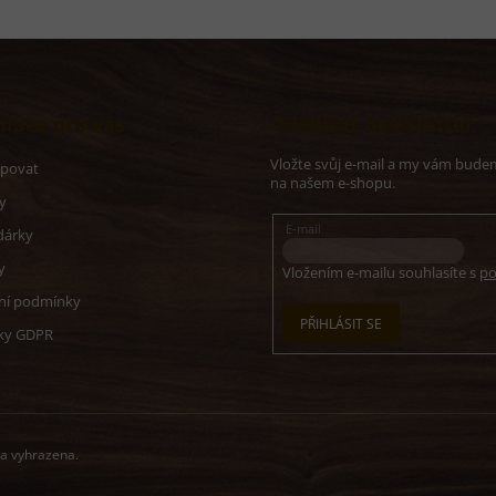
mace pro vás
Odebírat newsletter
Vložte svůj e-mail a my vám bude
upovat
na našem e-shopu.
y
E-mail
dárky
y
Vložením e-mailu souhlasíte s
po
ní podmínky
PŘIHLÁSIT SE
ky GDPR
va vyhrazena.