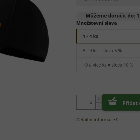
Měrná
cena:
Můžeme doručit do:
1
Množstevní sleva
1 - 4 ks
5 - 9 ks = sleva 5 %
10 a více ks = sleva 10 %
Přidat
Detailní informace