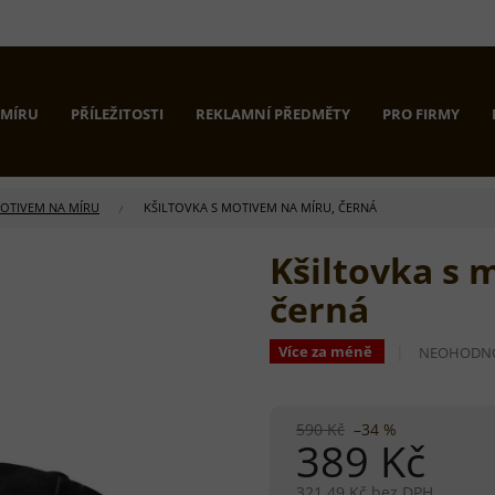
 MÍRU
PŘÍLEŽITOSTI
REKLAMNÍ PŘEDMĚTY
PRO FIRMY
MOTIVEM NA MÍRU
KŠILTOVKA S MOTIVEM NA MÍRU, ČERNÁ
Kšiltovka s 
černá
PRŮMĚRNÉ
Více za méně
NEOHODN
HODNOCEN
PRODUKTU
JE
0,0
590 Kč
–34 %
389 Kč
Z
5
HVĚZDIČEK
321,49 Kč bez DPH