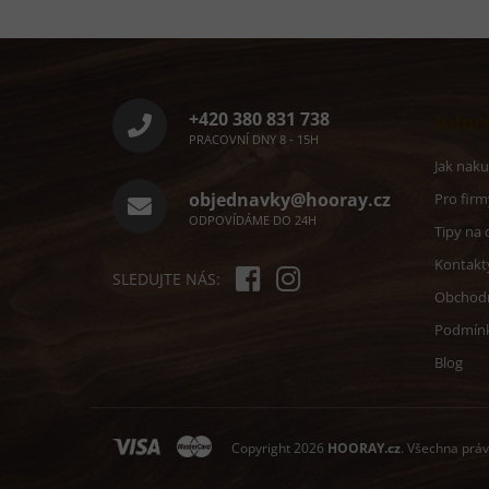
Z
á
p
a
+420 380 831 738
Infor
t
PRACOVNÍ DNY 8 - 15H
í
Jak nak
objednavky@hooray.cz
Pro firm
ODPOVÍDÁME DO 24H
Tipy na 
Kontakt
SLEDUJTE NÁS:
Obchod
Podmín
Blog
Copyright 2026
HOORAY.cz
. Všechna prá