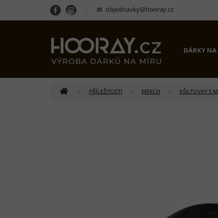
Přejít
objednavky@hooray.cz
na
obsah
DÁRKY NA
DOMŮ
PŘÍLEŽITOSTI
MERCH
KŠILTOVKY S 