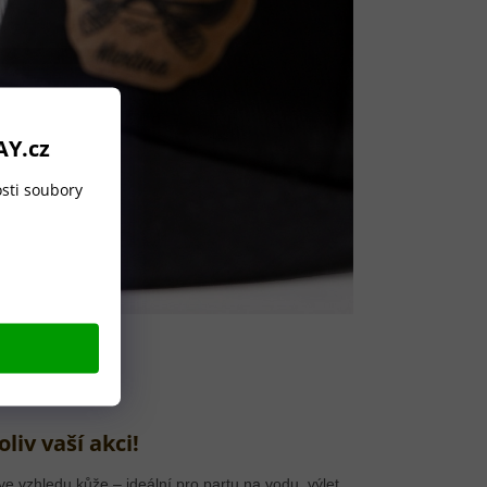
AY.cz
sti soubory
liv vaší akci!
 ve vzhledu kůže – ideální pro partu na vodu, výlet