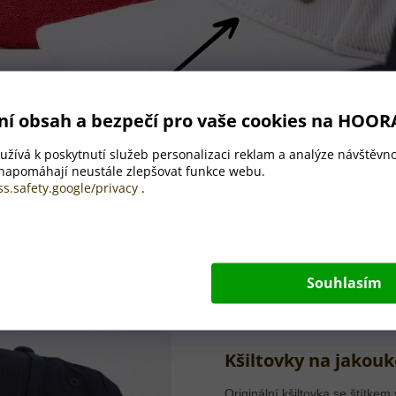
ní obsah a bezpečí pro vaše cookies na HOOR
žívá k poskytnutí služeb personalizaci reklam a analýze návštěvno
 napomáhají neustále zlepšovat funkce webu.
ss.safety.google/privacy
.
Souhlasím
Kšiltovky na jakouko
Originální kšiltovka se štítkem