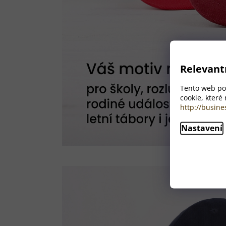
Relevant
Tento web pou
cookie, které
http://busine
Nastavení