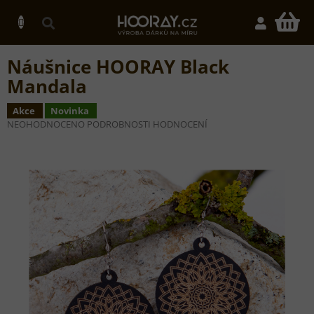
Přejít
na
N
obsah
K
Náušnice HOORAY Black
Mandala
Akce
Novinka
PRŮMĚRNÉ
NEOHODNOCENO
PODROBNOSTI HODNOCENÍ
HODNOCENÍ
PRODUKTU
JE
0,0
Z
5
HVĚZDIČEK.