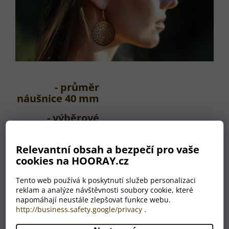
- průměr
náušnice 40 mm
- výběrové
vrstvené
březové dřevo
Relevantní obsah a bezpečí pro vaše
- háček z
cookies na HOORAY.cz
hypoalergenní
Tento web používá k poskytnutí služeb personalizaci
chirurgické oceli
reklam a analýze návštěvnosti soubory cookie, které
napomáhají neustále zlepšovat funkce webu.
- silikonová
http://business.safety.google/privacy
.
transparentní
zarážka