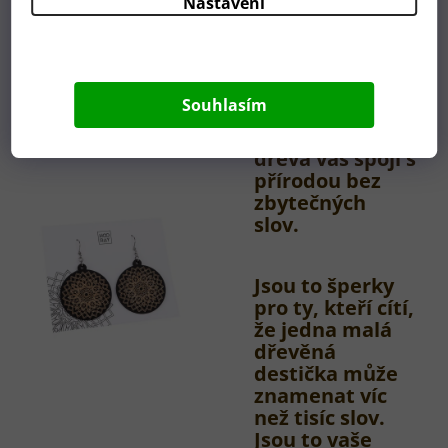
Nastavení
Jednoduché a
elegantní, naše
Souhlasím
závěsné
náušnice ze
dřeva vás spojí s
přírodou bez
zbytečných
slov.
Jsou to šperky
pro ty, kteří cítí,
že jedna malá
dřevěná
destička může
znamenat víc
než tisíc slov.
Jsou to vaše