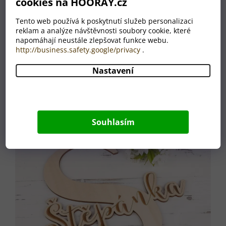
cookies na HOORAY.cz
Výroba probíhá s
důrazem na preciznost a
Tento web používá k poskytnutí služeb personalizaci
pečlivé zpracování, aby
reklam a analýze návštěvnosti soubory cookie, které
byl každý kousek vizuálně
napomáhají neustále zlepšovat funkce webu.
atraktivní a dlouhodobě
http://business.safety.google/privacy
.
odolný. Gravírování je
jemné a kvalitně
Nastavení
zpracované.
Souhlasím