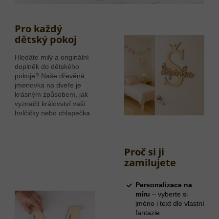
Pro každý
dětský pokoj
Hledáte milý a originální
doplněk do dětského
pokoje? Naše dřevěná
jmenovka na dveře je
krásným způsobem, jak
vyznačit království vaší
holčičky nebo chlapečka.
Proč si ji
zamilujete
Personalizace na
míru
– vyberte si
jméno i text dle vlastní
fantazie