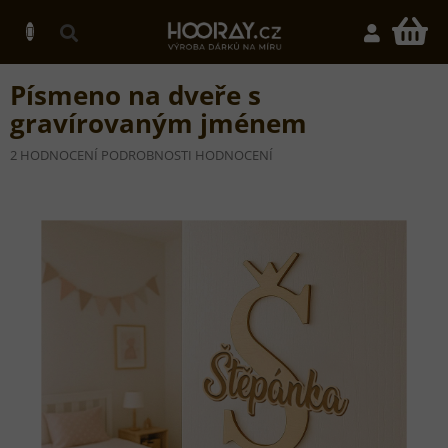
Přejít
na
N
obsah
K
Písmeno na dveře s
gravírovaným jménem
PRŮMĚRNÉ
2 HODNOCENÍ
PODROBNOSTI HODNOCENÍ
HODNOCENÍ
PRODUKTU
JE
5,0
Z
5
HVĚZDIČEK.