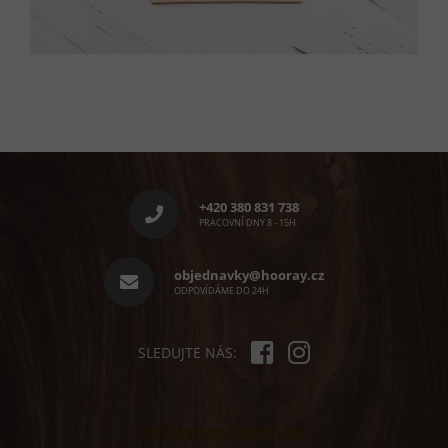
Z
á
p
+420 380 831 738
a
PRACOVNÍ DNY 8 - 15H
t
í
objednavky@hooray.cz
ODPOVÍDÁME DO 24H
SLEDUJTE NÁS:
Informace pro vás