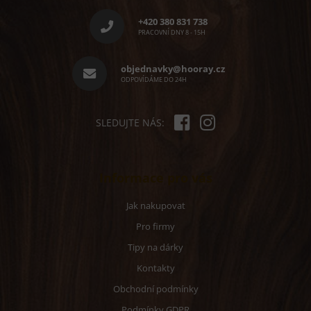
á
p
+420 380 831 738
a
PRACOVNÍ DNY 8 - 15H
t
í
objednavky@hooray.cz
ODPOVÍDÁME DO 24H
SLEDUJTE NÁS:
Informace pro vás
Jak nakupovat
Pro firmy
Tipy na dárky
Kontakty
Obchodní podmínky
Podmínky GDPR