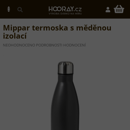
Přejít
na
N
obsah
K
Mippar termoska s měděnou
izolací
PRŮMĚRNÉ
NEOHODNOCENO
PODROBNOSTI HODNOCENÍ
HODNOCENÍ
PRODUKTU
JE
0,0
Z
5
HVĚZDIČEK.