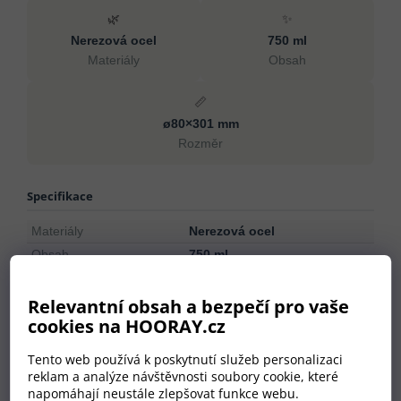
🌿
✨
Nerezová ocel
750 ml
Materiály
Obsah
📏
ø80×301 mm
Rozměr
Specifikace
Materiály
Nerezová ocel
Obsah
750 ml
Rozměr
ø80×301 mm
Typ stěny
Dvoustěnný
Relevantní obsah a bezpečí pro vaše
cookies na HOORAY.cz
Typ izolace
Měděná izolace
Mytí v myčce
Ne
Tento web používá k poskytnutí služeb personalizaci
Časová výdrž horké
reklam a analýze návštěvnosti soubory cookie, které
12 óra
izolace
napomáhají neustále zlepšovat funkce webu.