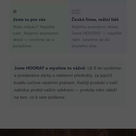
💬
🇨🇿
Jsme tu pro vás
Česká firma, reální lidé
Máte otázku? Napište
Nejsme anonymní sklad.
nám. Nejsme anonymní
Jsme HOORAY — napište
sklad — ozveme se a
nám, ozveme se do
poradíme.
druhého dne.
Jsme HOORAY a myslíme to vážně.
Už 8 let vyrábíme
a prodáváme dárky a reklamní předměty, za jejichž
kvalitu ručíme vlastním jménem. Každý produkt v naší
nabídce prošel naším výběrem — protože nám záleží
na tom, co k vám pošleme.
Z