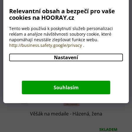
Relevantní obsah a bezpečí pro vaše
cookies na HOORAY.cz
Tento web používá k poskytnutí služeb personalizaci
reklam a analýze návštěvnosti soubory cookie, které
napomáhají neustále zlepšovat funkce webu.
http://business.safety.google/privacy
.
Nastavení
Souhlasím
Věšák na medaile - Házená, žena
SKLADEM
Průměrné