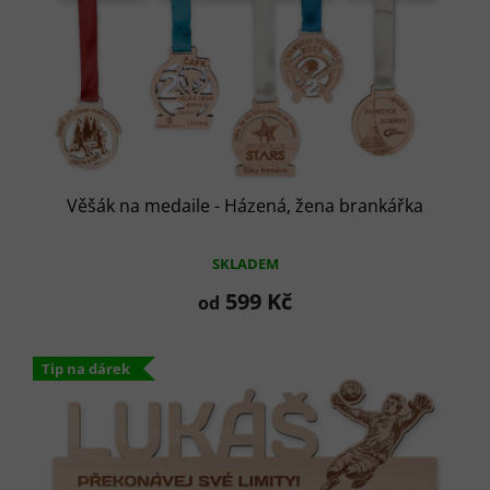
t
ů
Věšák na medaile - Házená, žena brankářka
SKLADEM
599 Kč
od
Tip na dárek