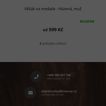
Věšák na medaile - Házená, muž
SKLADEM
Průměrné
hodnocení
599 Kč
od
produktu
je
5,0
4
položek celkem
z
O
5
v
l
hvězdiček.
á
d
Z
a
á
c
p
í
+420 380 831 738
p
a
PRACOVNÍ DNY 8 - 15H
r
t
v
í
objednavky@hooray.cz
k
ODPOVÍDÁME DO 24H
y
v
ý