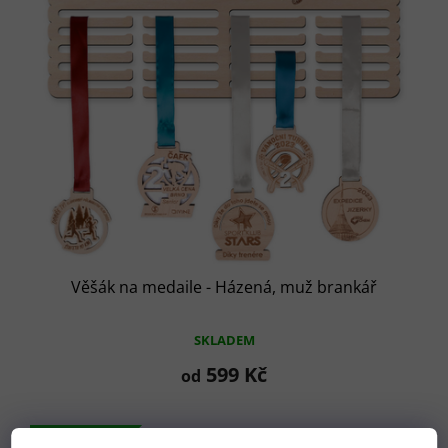
Věšák na medaile - Házená, muž brankář
SKLADEM
599 Kč
od
Tip na dárek