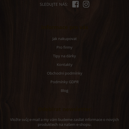
p
SLEDUJTE NÁS:
i
s
u
Informace pro vás
Jak nakupovat
Pro firmy
Tipy na dárky
Kontakty
Obchodní podmínky
Podmínky GDPR
Blog
Odebírat newsletter
Vložte svůj e-mail a my vám budeme zasílat informace o nových
produktech na našem e-shopu.