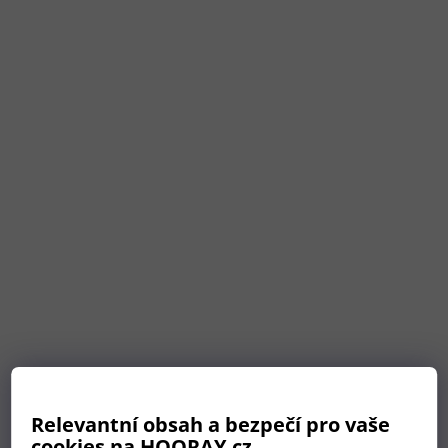
Párové podtácky ze dřeva
Relevantní obsah a bezpečí pro vaše
SKLADEM
Průměrné
cookies na HOORAY.cz