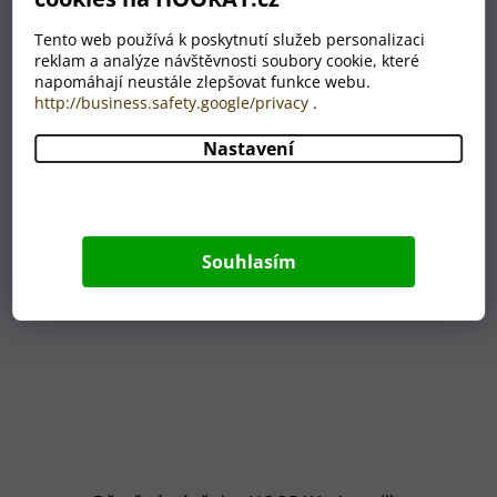
hodnocení
159 Kč
produktu
Tento web používá k poskytnutí služeb personalizaci
je
reklam a analýze návštěvnosti soubory cookie, které
5,0
napomáhají neustále zlepšovat funkce webu.
z
http://business.safety.google/privacy
.
Akce
5
Novinka
hvězdiček.
Nastavení
Souhlasím