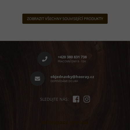
z
5
hvězdiček.
ZOBRAZIT VŠECHNY SOUVISEJÍCÍ PRODUKTY
Z
á
p
+420 380 831 738
a
PRACOVNÍ DNY 8 - 15H
t
í
objednavky@hooray.cz
ODPOVÍDÁME DO 24H
SLEDUJTE NÁS:
Informace pro vás