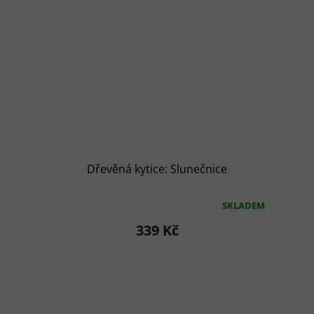
Dřevěná kytice: Slunečnice
SKLADEM
Průměrné
hodnocení
339 Kč
produktu
je
5,0
z
5
hvězdiček.