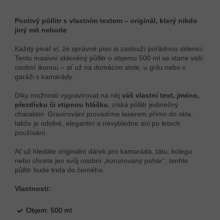
Poctivý půllitr s vlastním textem – originál, který nikdo
jiný mít nebude
Každý pivař ví, že správné pivo si zaslouží pořádnou sklenici.
Tento masivní skleněný půllitr o objemu 500 ml se stane vaší
osobní ikonou – ať už na domácím stole, u grilu nebo v
garáži s kamarády.
Díky možnosti vygravírovat na něj
váš vlastní text, jméno,
přezdívku či vtipnou hlášku
, získá půllitr jedinečný
charakter. Gravírování provádíme laserem přímo do skla,
takže je odolné, elegantní a nevybledne ani po letech
používání.
Ať už hledáte originální dárek pro kamaráda, tátu, kolegu
nebo chcete jen svůj osobní „korunovaný pohár“, tenhle
půllitr bude trefa do černého.
Vlastnosti:
Objem: 500 ml