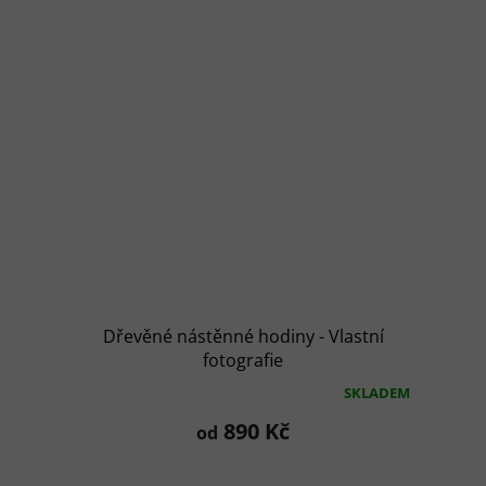
Dřevěné nástěnné hodiny - Vlastní
fotografie
SKLADEM
Průměrné
hodnocení
890 Kč
od
produktu
je
5,0