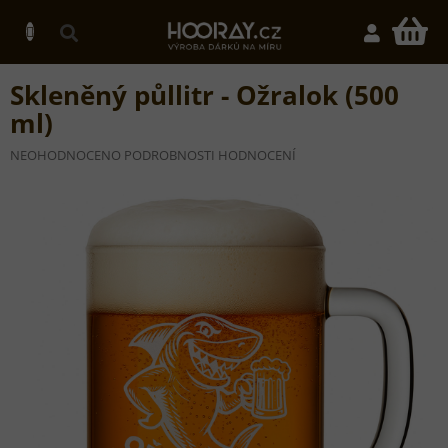
Přejít
na
N
obsah
K
Skleněný půllitr - Ožralok (500
ml)
PRŮMĚRNÉ
NEOHODNOCENO
PODROBNOSTI HODNOCENÍ
HODNOCENÍ
PRODUKTU
JE
0,0
Z
5
HVĚZDIČEK.