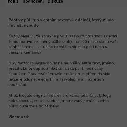
Popis
Hodnocení
Diskuze
Poctivý půllitr s vlastním textem – originál, který nikdo
jiný mít nebude
Každý pivař ví, že správné pivo si zaslouží pořádnou sklenici.
Tento masivní skleněný půllitr o objemu 500 ml se stane vaší
osobní ikonou – ať už na domácím stole, u grilu nebo v
garáži s kamarády.
Díky možnosti vygravírovat na něj
váš vlastní text, jméno,
přezdívku či vtipnou hlášku
, získá půllitr jedinečný
charakter. Gravírování provádíme laserem přímo do skla,
takže je odolné, elegantní a nevybledne ani po letech
používání.
Ať už hledáte originální dárek pro kamaráda, tátu, kolegu
nebo chcete jen svůj osobní „korunovaný pohár“, tenhle
půllitr bude trefa do černého.
Vlastnosti: