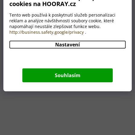
cookies na HOORAY.cz
SKLADEM
Průměrné
hodnocení
159 Kč
Tento web používá k poskytnutí služeb personalizaci
produktu
reklam a analýze návštěvnosti soubory cookie, které
je
napomáhají neustále zlepšovat funkce webu.
5,0
http://business.safety.google/privacy
.
z
Akce
5
Nastavení
Novinka
hvězdiček.
Souhlasím