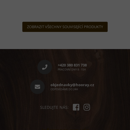
je
5,0
z
5
hvězdiček.
ZOBRAZIT VŠECHNY SOUVISEJÍCÍ PRODUKTY
Z
á
p
+420 380 831 738
a
PRACOVNÍ DNY 8 - 15H
t
í
objednavky@hooray.cz
ODPOVÍDÁME DO 24H
SLEDUJTE NÁS: