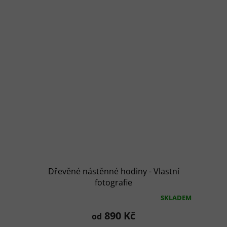
hvězdiček.
Dřevěné nástěnné hodiny - Vlastní
fotografie
SKLADEM
Průměrné
hodnocení
890 Kč
od
produktu