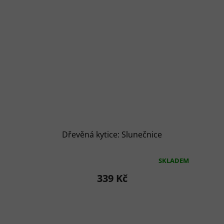
Dřevěná kytice: Slunečnice
SKLADEM
Průměrné
hodnocení
339 Kč
produktu
je
5,0
z
5