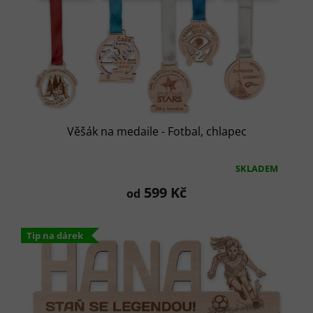
t
ů
Věšák na medaile - Fotbal, chlapec
SKLADEM
Průměrné
hodnocení
599 Kč
od
produktu
je
5,0
Tip na dárek
z
5
hvězdiček.