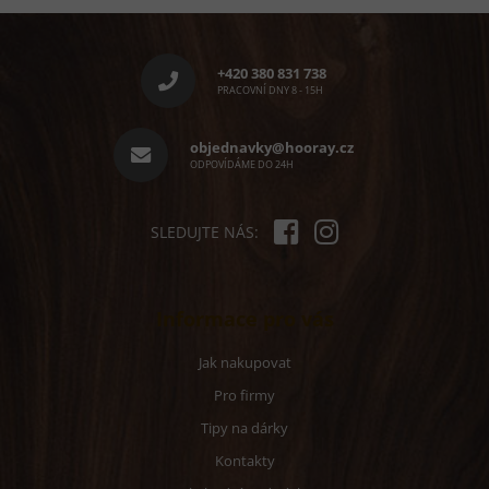
d
Z
a
á
c
p
í
+420 380 831 738
p
a
PRACOVNÍ DNY 8 - 15H
r
t
v
í
objednavky@hooray.cz
k
ODPOVÍDÁME DO 24H
y
v
ý
p
SLEDUJTE NÁS:
i
s
u
Informace pro vás
Jak nakupovat
Pro firmy
Tipy na dárky
Kontakty