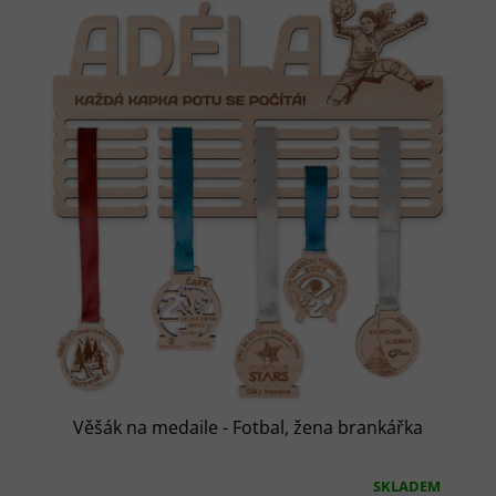
5
hvězdiček.
Věšák na medaile - Fotbal, žena brankářka
SKLADEM
Průměrné