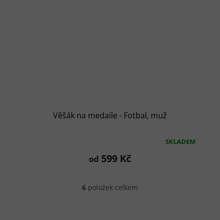
Věšák na medaile - Fotbal, muž
SKLADEM
Průměrné
hodnocení
599 Kč
od
produktu
je
5,0
6
položek celkem
z
O
5
v
l
hvězdiček.
á