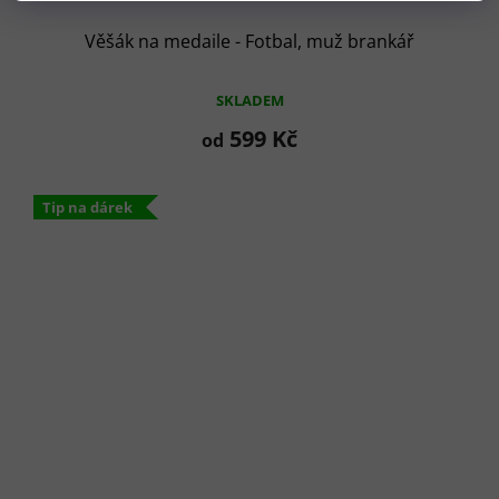
Věšák na medaile - Fotbal, muž brankář
SKLADEM
599 Kč
od
Tip na dárek