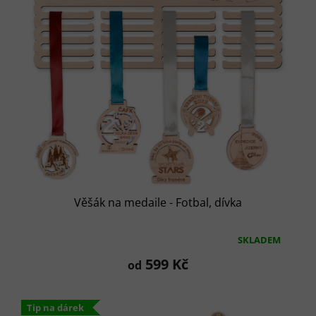
Věšák na medaile - Fotbal, dívka
SKLADEM
Průměrné
hodnocení
599 Kč
od
produktu
je
5,0
Tip na dárek
z