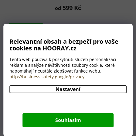
hodnocení
599 Kč
od
produktu
je
5,0
Tip na dárek
z
5
hvězdiček.
Relevantní obsah a bezpečí pro vaše
cookies na HOORAY.cz
Tento web používá k poskytnutí služeb personalizaci
reklam a analýze návštěvnosti soubory cookie, které
napomáhají neustále zlepšovat funkce webu.
http://business.safety.google/privacy
.
Nastavení
Souhlasím