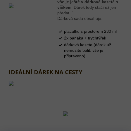
vše je ještě v dárkové kazetě s
víčkem
. Dárek tedy stačí už jen
předat. `
Dárková sada obsahuje:
placatku s prostorem 230 ml
2x panáka + trychtýřek
dárková kazeta (dárek už
nemusíte balit, vše je
připraveno)
IDEÁLNÍ DÁREK NA CESTY