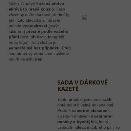
kůže). A právě
kožená vrstva
skrývá to pravé kouzlo
. Jako
všechny naše dárkové předměty,
tak i tuto placatku si můžete
nechat
vygravírovat
(vyrýt
laserem)
přesně podle vašeho
přání
(text, obrázek, fotografii
nebo logo). Tato služba je
sa
mozřejmě bez příplatku.
Před
samotnou výrobou vám zašleme
návrh ke schválení.
SADA V DÁRKOVÉ
KAZETĚ
Tento produkt jsme se snažili
dotáhnout k úplné dokonalosti.
Proto
k samotné placatce
s
vlastním motivem
dostanete i
panáky a trychtýřek
, který
usnadní nalévání dobrého pití.
To