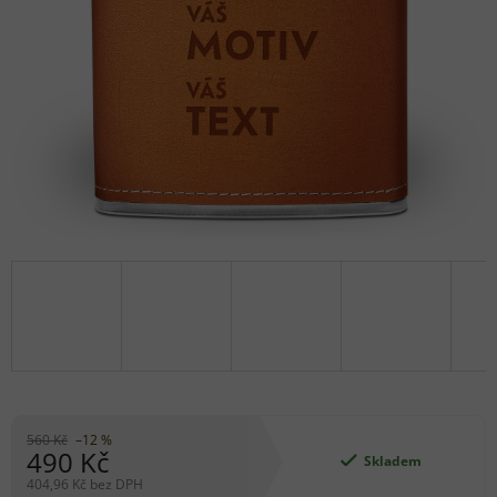
560 Kč
–12 %
490 Kč
Skladem
404,96 Kč bez DPH