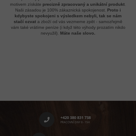
motivem získáte
precizně zpracovaný a unikátní produkt
.
Naši zásadou je 100% zákaznická spokojenost.
Proto i
kdybyste spokojeni s výsledkem nebyli, tak se nám
stačí ozvat
a zboží od vás vezmeme zpět - samozřejmě
vám také vrátíme peníze (i když této výhody prozatím nikdo
nevyužil).
Máte naše slovo.
Z
á
p
+420 380 831 738
a
PRACOVNÍ DNY 8 - 15H
t