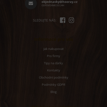
í
objednavky@hooray.cz
ODPOVÍDÁME DO 24H
SLEDUJTE NÁS:
Informace pro vás
Jak nakupovat
Pro firmy
Tipy na dárky
Kontakty
Obchodní podmínky
Podmínky GDPR
Blog