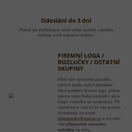
Odeslání do 3 dní
Pokud ale potřebujete zboží ještě rychleji, v košíku
můžete zvolit expresní dodání.
FIREMNÍ LOGA /
ROZLUČKY / OSTATNÍ
SKUPINY
Rádi vám vyrobíme placatky
přesně podle vašich představ.
Není problém firemní logo, jméno
tábora nebo třeba konkrétní akce
(např. rozlučka se svobodou). Při
objednávce nad 10 ks nás prosím
kontaktujte na email
objednavky@hooray.cz
a my vám
rádi
připravíme cenovou
nabídku
na míru.