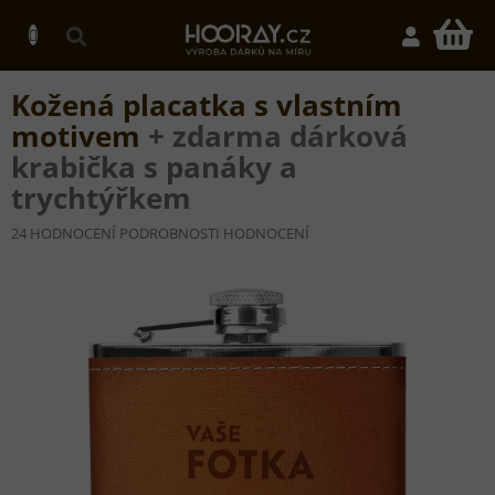
Přejít
na
N
obsah
K
Kožená placatka s vlastním
motivem
+ zdarma dárková
krabička s panáky a
trychtýřkem
PRŮMĚRNÉ
24 HODNOCENÍ
PODROBNOSTI HODNOCENÍ
HODNOCENÍ
PRODUKTU
JE
5,0
Z
5
HVĚZDIČEK.