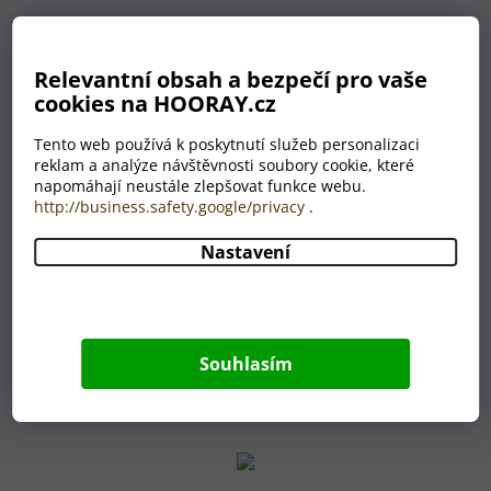
Zadejte zadání
Relevantní obsah a bezpečí pro vaše
Stačí přiložit hotový motiv nebo popsat vlastními slovy
zadání pro grafika.
cookies na HOORAY.cz
Tento web používá k poskytnutí služeb personalizaci
reklam a analýze návštěvnosti soubory cookie, které
napomáhají neustále zlepšovat funkce webu.
http://business.safety.google/privacy
.
Nastavení
Schválení návrhu
Grafik připraví náhled ke schválení. Ten vám pošleme na
email a po vašem potvrzení se pustíme do výroby.
Souhlasím