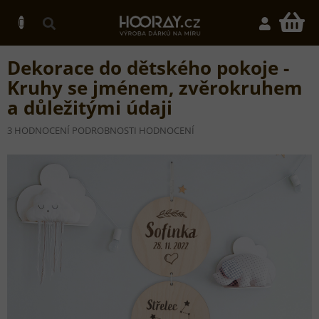
Přejít
na
N
obsah
K
Dekorace do dětského pokoje -
Kruhy se jménem, zvěrokruhem
a důležitými údaji
PRŮMĚRNÉ
3 HODNOCENÍ
PODROBNOSTI HODNOCENÍ
HODNOCENÍ
PRODUKTU
JE
5,0
Z
5
HVĚZDIČEK.