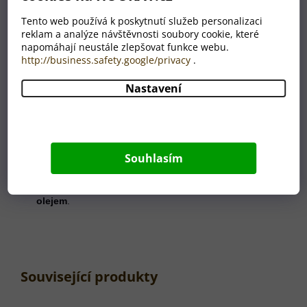
Tento web používá k poskytnutí služeb personalizaci
K výrobě používáme
reklam a analýze návštěvnosti soubory cookie, které
bukové dřevo o síle
napomáhají neustále zlepšovat funkce webu.
4 mm
http://business.safety.google/privacy
.
Jednotlivé kruhy mají
průměr 23 cm
Nastavení
Cena je vč.
gravírování
všech
kruhů dle zadání
zákazníkem
Dekorace se dodává
Souhlasím
v přírodním
provedení bez
ošetření lakem či
olejem
.
Související produkty