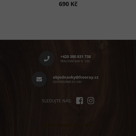
690 Kč
produktu
je
5,0
z
5
hvězdiček.
Z
á
p
+420 380 831 738
a
PRACOVNÍ DNY 8 - 15H
t
í
objednavky@hooray.cz
ODPOVÍDÁME DO 24H
SLEDUJTE NÁS:
Informace pro vás