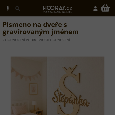
Přejít
na
N
obsah
K
Písmeno na dveře s
gravírovaným jménem
PRŮMĚRNÉ
2 HODNOCENÍ
PODROBNOSTI HODNOCENÍ
HODNOCENÍ
PRODUKTU
JE
5,0
Z
5
HVĚZDIČEK.