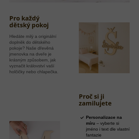
Pro každý
dětský pokoj
Hledáte milý a originální
doplněk do dětského
pokoje? Naše dřevěná
jmenovka na dveře je
krásným způsobem, jak
vyznačit království vaší
holčičky nebo chlapečka.
Proč si ji
zamilujete
Personalizace na
míru
– vyberte si
jméno i text dle vlastní
fantazie