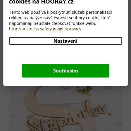
cookies na HOORAY.cz
Výroba probíhá s
důrazem na preciznost a
Tento web používá k poskytnutí služeb personalizaci
pečlivé zpracování, aby
reklam a analýze návštěvnosti soubory cookie, které
byl každý kousek vizuálně
napomáhají neustále zlepšovat funkce webu.
atraktivní a dlouhodobě
http://business.safety.google/privacy
.
odolný. Gravírování je
jemné a kvalitně
Nastavení
zpracované.
Souhlasím