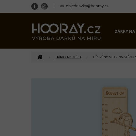
Přejít
objednavky@hooray.cz
na
obsah
DÁRKY NA
DOMŮ
DÁRKY NA MÍRU
DŘEVĚNÝ METR NA STĚNU 