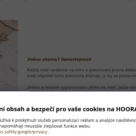
Jméno zdarma? Samozřejmost!
Každý metr vyrábíme na míru a gravírování jména dítěte 
malý objevitel nebo princezna jmenuje, a my se postará
Jméno je krásně vygravírováno přímo na metr, takže vzni
na tváři i po letech.
ní obsah a bezpečí pro vaše cookies na HOOR
žívá k poskytnutí služeb personalizaci reklam a analýze návštěvno
 napomáhají neustále zlepšovat funkce webu.
ss.safety.google/privacy
.