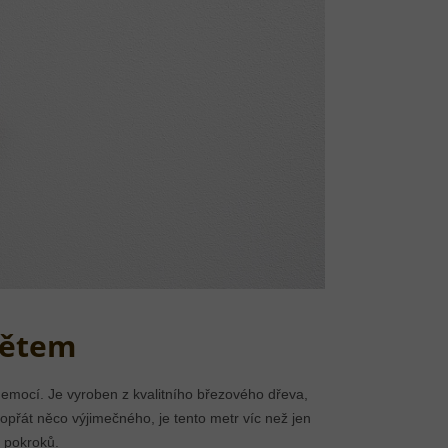
tětem
 emocí. Je vyroben z kvalitního březového dřeva,
přát něco výjimečného, je tento metr víc než jen
 pokroků.