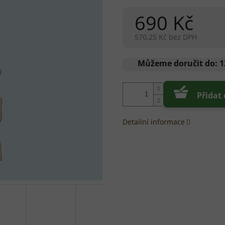
690 Kč
570,25 Kč bez DPH
Měrná
cena:
Můžeme doručit do:
1
Přidat
Detailní informace