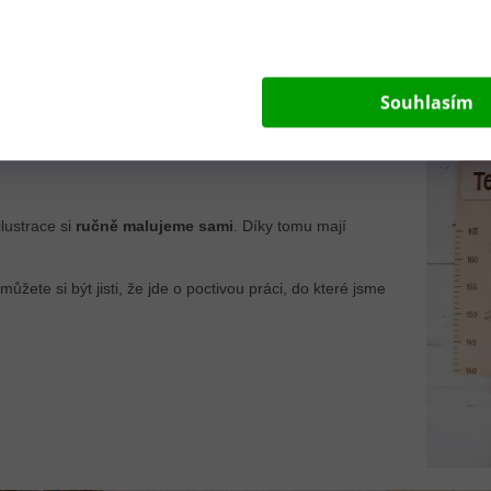
Souhlasím
lustrace si
ručně malujeme sami
. Díky tomu mají
ůžete si být jisti, že jde o poctivou práci, do které jsme