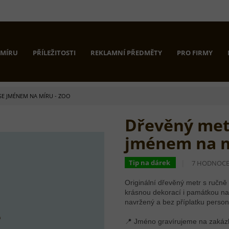
 MÍRU
PŘÍLEŽITOSTI
REKLAMNÍ PŘEDMĚTY
PRO FIRMY
SE JMÉNEM NA MÍRU - ZOO
Dřevěný met
jménem na m
PRŮMĚRNÉ
Tip na dárek
7 HODNOCE
HODNOCEN
PRODUKTU
Originální dřevěný metr s ruč
JE
krásnou dekorací i památkou na p
5,0
navržený a bez příplatku persona
Z
5
📍 Jméno gravírujeme na zaká
HVĚZDIČEK.