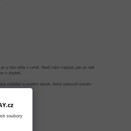
je u nás vždy v ceně. Stačí nám napsat, jak se váš
me o zbytek.
ká unikátní a osobní dárek, který vykouzlí úsměv
AY.cz
sti soubory