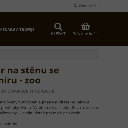
PŘIHLÁŠENÍ
NÁKUPNÍ
MEDAILE A TROFEJE
PROČ MY?
KONTAKTY
KOŠÍK
Prázdný košík
HLEDAT
r na stěnu se
íru - zoo
NÍ
PODROBNOSTI HODNOCENÍ
Í
ně malovaným motivem a
jménem dítěte na míru
je
rvní roky života. Vyroben z kvalitního dřeva, s láskou
lizovaný – ideální dárek pro malé objevitele.
zku zdarma