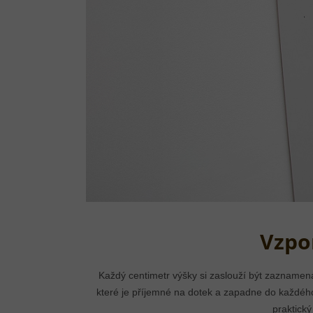
Vzpo
Každý centimetr výšky si zaslouží být zaznamená
které je příjemné na dotek a zapadne do každého
praktick