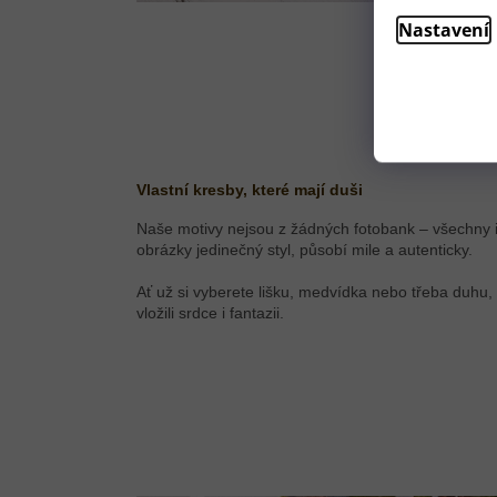
Nastavení
Vlastní kresby, které mají duši
Naše motivy nejsou z žádných fotobank – všechny i
obrázky jedinečný styl, působí mile a autenticky.
Ať už si vyberete lišku, medvídka nebo třeba duhu, m
vložili srdce i fantazii.