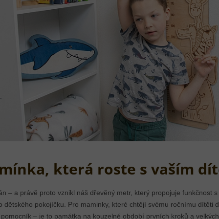
mínka, která roste s vaším dí
n – a právě proto vznikl náš dřevěný metr, který propojuje funkčnost s
 dětského pokojíčku. Pro maminky, které chtějí svému ročnímu dítěti do
ý pomocník – je to památka na kouzelné období prvních kroků a velkých