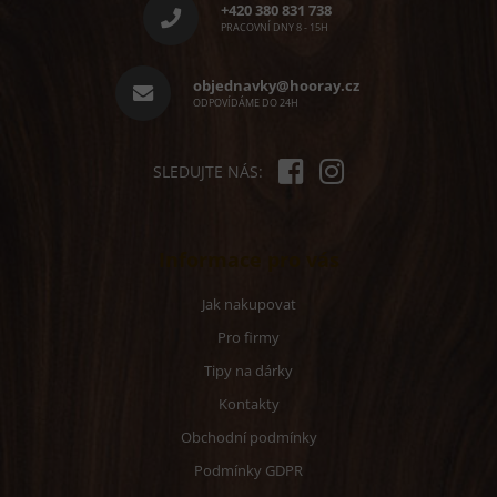
p
í
+420 380 831 738
p
a
PRACOVNÍ DNY 8 - 15H
r
t
v
í
objednavky@hooray.cz
k
ODPOVÍDÁME DO 24H
y
v
ý
p
SLEDUJTE NÁS:
i
s
u
Informace pro vás
Jak nakupovat
Pro firmy
Tipy na dárky
Kontakty
Obchodní podmínky
Podmínky GDPR