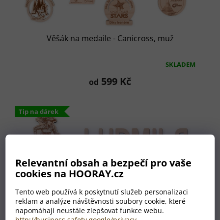
Věšák na medaile - Canicross, muž
SKLADEM
Průměrné
hodnocení
599 Kč
od
produktu
je
5,0
Tip na dárek
z
5
hvězdiček.
Relevantní obsah a bezpečí pro vaše
cookies na HOORAY.cz
Tento web používá k poskytnutí služeb personalizaci
reklam a analýze návštěvnosti soubory cookie, které
napomáhají neustále zlepšovat funkce webu.
http://business.safety.google/privacy
.