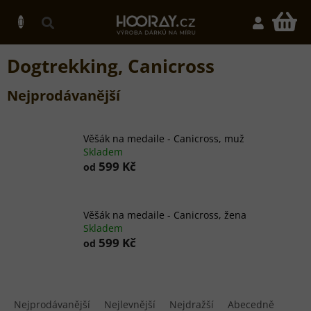
Přejít
na
N
obsah
K
Dogtrekking, Canicross
Nejprodávanější
Věšák na medaile - Canicross, muž
Skladem
599 Kč
od
Věšák na medaile - Canicross, žena
Skladem
599 Kč
od
Ř
a
Nejprodávanější
Nejlevnější
Nejdražší
Abecedně