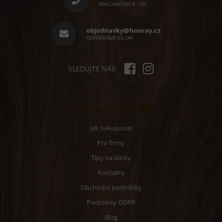
a
PRACOVNÍ DNY 8 - 15H
t
í
objednavky@hooray.cz
ODPOVÍDÁME DO 24H
SLEDUJTE NÁS:
Informace pro vás
Jak nakupovat
Pro firmy
Tipy na dárky
Kontakty
Obchodní podmínky
Podmínky GDPR
Blog