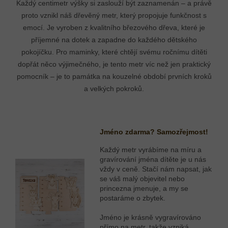
Každý centimetr výšky si zaslouží být zaznamenán – a právě
proto vznikl náš dřevěný metr, který propojuje funkčnost s
emocí. Je vyroben z kvalitního březového dřeva, které je
příjemné na dotek a zapadne do každého dětského
pokojíčku. Pro maminky, které chtějí svému ročnímu dítěti
dopřát něco výjimečného, je tento metr víc než jen praktický
pomocník – je to památka na kouzelné období prvních kroků
a velkých pokroků.
Jméno zdarma? Samozřejmost!
Každý metr vyrábíme na míru a
gravírování jména dítěte je u nás
vždy v ceně. Stačí nám napsat, jak
se váš malý objevitel nebo
princezna jmenuje, a my se
postaráme o zbytek.
Jméno je krásně vygravírováno
přímo na metr, takže vzniká