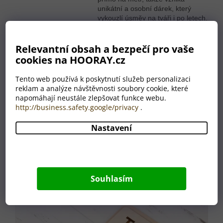
unikátní a osobní dárek, který
vykouzlí úsměv na tváři i po letech.
Relevantní obsah a bezpečí pro vaše
cookies na HOORAY.cz
Vlastní kresby, které mají duši
Naše motivy nejsou z žádných
Tento web používá k poskytnutí služeb personalizaci
fotobank – všechny ilustrace si
reklam a analýze návštěvnosti soubory cookie, které
ručně malujeme sami
. Díky tomu
napomáhají neustále zlepšovat funkce webu.
mají obrázky jedinečný styl, působí
http://business.safety.google/privacy
.
mile a autenticky.
Nastavení
Ať už si vyberete lišku, medvídka
nebo třeba duhu, můžete si být
jisti, že jde o poctivou práci, do
které jsme vložili srdce i fantazii.
Souhlasím