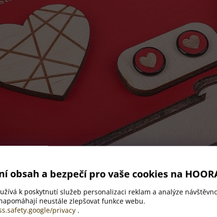
ní obsah a bezpečí pro vaše cookies na HOOR
žívá k poskytnutí služeb personalizaci reklam a analýze návštěvno
 napomáhají neustále zlepšovat funkce webu.
ss.safety.google/privacy
.