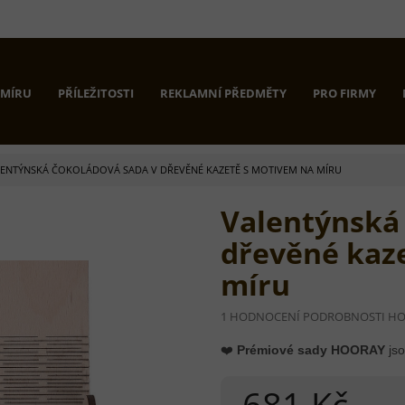
 MÍRU
PŘÍLEŽITOSTI
REKLAMNÍ PŘEDMĚTY
PRO FIRMY
ENTÝNSKÁ ČOKOLÁDOVÁ SADA V DŘEVĚNÉ KAZETĚ S MOTIVEM NA MÍRU
Valentýnská
dřevěné kaz
míru
PRŮMĚRNÉ
1 HODNOCENÍ
PODROBNOSTI H
HODNOCENÍ
PRODUKTU
❤️
Prémiové sady HOORAY
jso
JE
5,0
681 Kč
Z