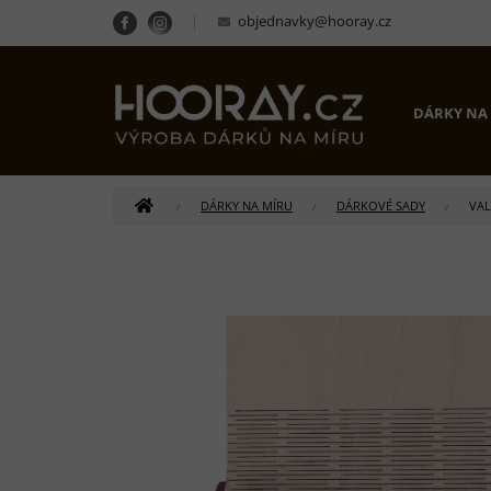
Přejít
objednavky@hooray.cz
na
obsah
DÁRKY NA
DOMŮ
DÁRKY NA MÍRU
DÁRKOVÉ SADY
VAL