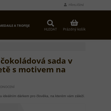
PŘIHLÁŠENÍ
NÁKUPNÍ
MEDAILE A TROFEJE
PROČ MY?
KONTAKTY
KOŠÍK
Prázdný košík
HLEDAT
 čokoládová sada v
etě s motivem na
ODNOCENÍ
u ideálním dárkem pro člověka, na kterém vám záleží.