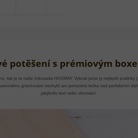
é potěšení s prémiovým box
ého, tak je to naše čokosada HOORAY. Vybrali jsme ty nejlepší pralinky 
y laserovému gravírování nechybí ani pomyslná tečka nad perfektním dá
jakýkoliv text nebo věnování.