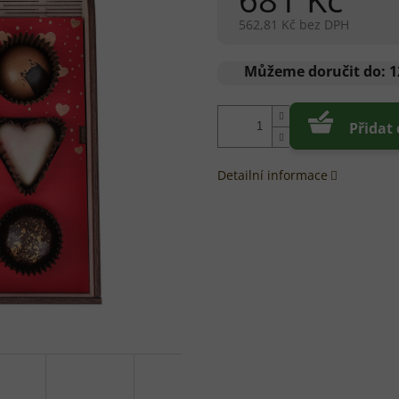
5
HVĚZDIČEK.
562,81 Kč bez DPH
Měrná
cena:
Můžeme doručit do:
1
Přidat
Detailní informace