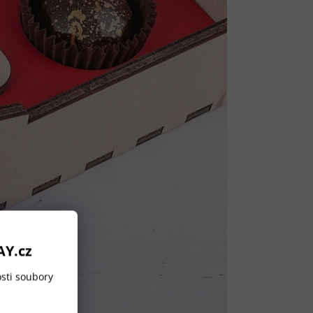
AY.cz
sti soubory