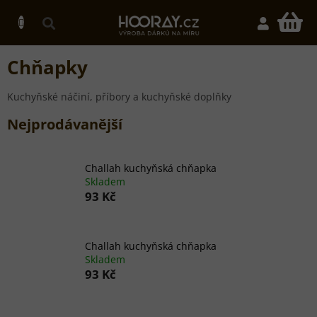
Přejít
na
N
obsah
K
Chňapky
Kuchyňské náčiní, příbory a kuchyňské doplňky
Nejprodávanější
Challah kuchyňská chňapka
Skladem
93 Kč
Challah kuchyňská chňapka
Skladem
93 Kč