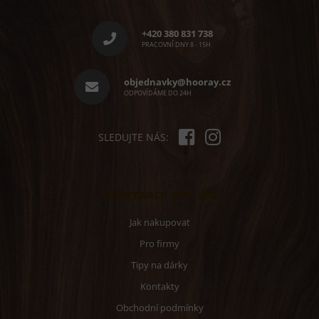
Z
a
á
c
p
í
+420 380 831 738
p
a
PRACOVNÍ DNY 8 - 15H
r
t
v
í
objednavky@hooray.cz
k
ODPOVÍDÁME DO 24H
y
v
ý
p
SLEDUJTE NÁS:
i
s
u
Informace pro vás
Jak nakupovat
Pro firmy
Tipy na dárky
Kontakty
Obchodní podmínky