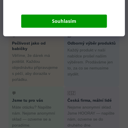
Souhlasím
Proč nakoupit u HOORAY?
💛
🎁
Pečlivost jako od
Odborný výběr produktů
babičky
Každý produkt v naší
Věříme, že dárek má
nabídce prošel naším
potěšit. Každou
výběrem. Prodáváme jen
objednávku připravujeme
to, za co se nemusíme
s péčí, aby dorazila v
stydět.
pořádku.
💬
🇨🇿
Jsme tu pro vás
Česká firma, reální lidé
Máte otázku? Napište
Nejsme anonymní sklad.
nám. Nejsme anonymní
Jsme HOORAY — napište
sklad — ozveme se a
nám, ozveme se do
poradíme.
druhého dne.