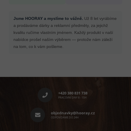
Jsme HOORAY a myslíme to vážně.
Už 8 let vyrábíme
a prodáváme dárky a reklamní předměty, za jejichž
kvalitu ručíme vlastním jménem. Každý produkt v naší
nabídce prošel naším výběrem — protože nám záleží
na tom, co k vám pošleme.
Z
á
p
+420 380 831 738
a
PRACOVNÍ DNY 8 - 15H
t
í
objednavky@hooray.cz
ODPOVÍDÁME DO 24H