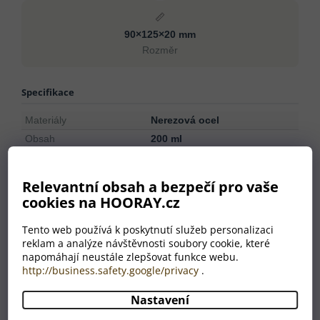
📏
90×125×20 mm
Rozměr
Specifikace
Materiály
Nerezová ocel
Obsah
200 ml
Rozměr
90×125×20 mm
Typ stěny
Jednostěnný
Relevantní obsah a bezpečí pro vaše
Mytí v myčce
Ne
cookies na HOORAY.cz
Použití v mikrovlnné
Ne
troubě
Tento web používá k poskytnutí služeb personalizaci
reklam a analýze návštěvnosti soubory cookie, které
Nepropustné / Odolné
Nepropustné
napomáhají neustále zlepšovat funkce webu.
proti polití
http://business.safety.google/privacy
.
Hmotnost
115 g
Barva
stříbrná
Nastavení
Země původu
CN