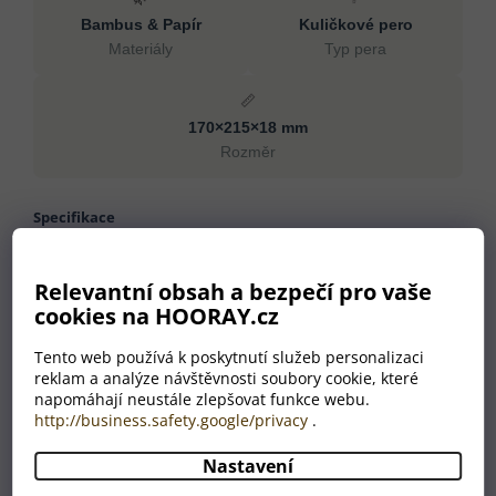
Bambus & Papír
Kuličkové pero
Materiály
Typ pera
📏
170×215×18 mm
Rozměr
Specifikace
Materiály
Bambus, Papír
Relevantní obsah a bezpečí pro vaše
Rozměr
170×215×18 mm
cookies na HOORAY.cz
Typ pera
Kuličkové pero
Barva náplně
Černá
Tento web používá k poskytnutí služeb personalizaci
Rozměr náplně
1 mm
reklam a analýze návštěvnosti soubory cookie, které
napomáhají neustále zlepšovat funkce webu.
Materiál 2 váha
70 g/m2
http://business.safety.google/privacy
.
Hmotnost
280 g
Barva
přírodní
Nastavení
Země původu
CN