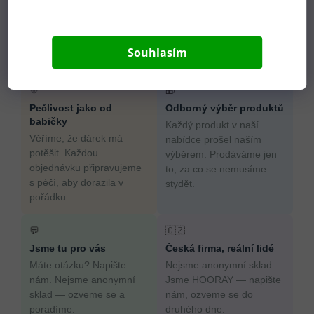
Souhlasím
Proč nakoupit u HOORAY?
💛
🎁
Pečlivost jako od
Odborný výběr produktů
babičky
Každý produkt v naší
Věříme, že dárek má
nabídce prošel naším
potěšit. Každou
výběrem. Prodáváme jen
objednávku připravujeme
to, za co se nemusíme
s péčí, aby dorazila v
stydět.
pořádku.
💬
🇨🇿
Jsme tu pro vás
Česká firma, reální lidé
Máte otázku? Napište
Nejsme anonymní sklad.
nám. Nejsme anonymní
Jsme HOORAY — napište
sklad — ozveme se a
nám, ozveme se do
poradíme.
druhého dne.