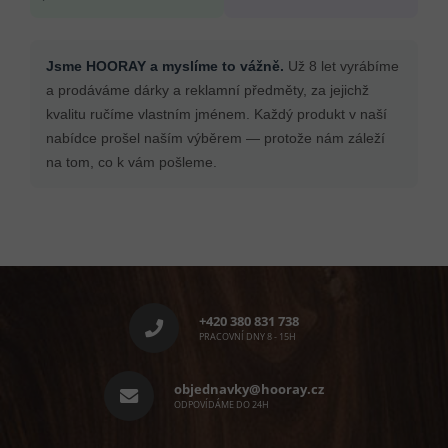
Jsme HOORAY a myslíme to vážně.
Už 8 let vyrábíme
a prodáváme dárky a reklamní předměty, za jejichž
kvalitu ručíme vlastním jménem. Každý produkt v naší
nabídce prošel naším výběrem — protože nám záleží
na tom, co k vám pošleme.
Z
á
p
+420 380 831 738
a
PRACOVNÍ DNY 8 - 15H
t
í
objednavky@hooray.cz
ODPOVÍDÁME DO 24H