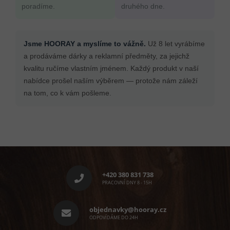
poradíme.
druhého dne.
Jsme HOORAY a myslíme to vážně.
Už 8 let vyrábíme
a prodáváme dárky a reklamní předměty, za jejichž
kvalitu ručíme vlastním jménem. Každý produkt v naší
nabídce prošel naším výběrem — protože nám záleží
na tom, co k vám pošleme.
Z
á
p
+420 380 831 738
a
PRACOVNÍ DNY 8 - 15H
t
í
objednavky@hooray.cz
ODPOVÍDÁME DO 24H