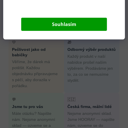
Země původu
CN
Souhlasím
Proč nakoupit u HOORAY?
💛
🎁
Pečlivost jako od
Odborný výběr produktů
babičky
Každý produkt v naší
Věříme, že dárek má
nabídce prošel naším
potěšit. Každou
výběrem. Prodáváme jen
objednávku připravujeme
to, za co se nemusíme
s péčí, aby dorazila v
stydět.
pořádku.
💬
🇨🇿
Jsme tu pro vás
Česká firma, reální lidé
Máte otázku? Napište
Nejsme anonymní sklad.
nám. Nejsme anonymní
Jsme HOORAY — napište
sklad — ozveme se a
nám, ozveme se do