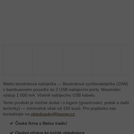
Wattix bezdrátová nabíječka — Bezdrátová rychlonabíječka (10W)
v bambusovém pouzdře se 2 USB nabíjecími porty. Maximální
výstup 1 000 mA. Včetně nabíjecího USB kabelu.
Tento produkt je možné dodat i s logem (gravírování, potisk a další
techniky) — minimálně však od 150 kusů. Pro poptávku nás
kontaktujte na
objednavky@hooray.cz
.
Česká firma s 8letou tradicí
Osobní přístup ke každé objednávce