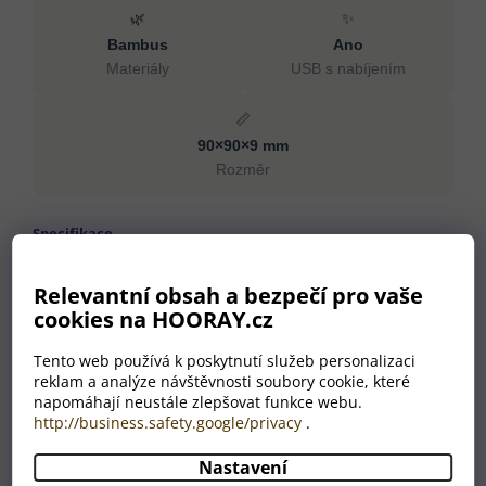
🌿
✨
Bambus
Ano
Materiály
USB s nabíjením
📏
90×90×9 mm
Rozměr
Specifikace
Materiály
Bambus
Relevantní obsah a bezpečí pro vaše
Rozměr
90×90×9 mm
cookies na HOORAY.cz
USB s nabíjením
Ano
Tento web používá k poskytnutí služeb personalizaci
Maximální výstup
1000 mA
reklam a analýze návštěvnosti soubory cookie, které
Včetně USB kabelu
Ano
napomáhají neustále zlepšovat funkce webu.
Nabíjecí porty - výstup
2×USB
http://business.safety.google/privacy
.
Hmotnost
110 g
Nastavení
Barva
přírodní