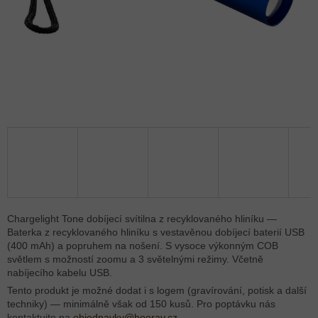
Chargelight Tone dobíjecí svítilna z recyklovaného hliníku —
Baterka z recyklovaného hliníku s vestavěnou dobíjecí baterií USB
(400 mAh) a popruhem na nošení. S vysoce výkonným COB
světlem s možností zoomu a 3 světelnými režimy. Včetně
nabíjecího kabelu USB.
Tento produkt je možné dodat i s logem (gravírování, potisk a další
techniky) — minimálně však od 150 kusů. Pro poptávku nás
kontaktujte na
objednavky@hooray.cz
.