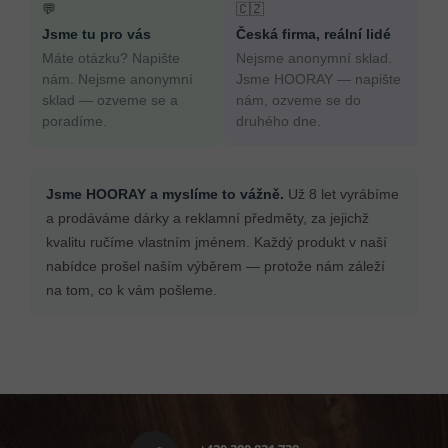
💬
🇨🇿
Jsme tu pro vás
Česká firma, reální lidé
Máte otázku? Napište
Nejsme anonymní sklad.
nám. Nejsme anonymní
Jsme HOORAY — napište
sklad — ozveme se a
nám, ozveme se do
poradíme.
druhého dne.
Jsme HOORAY a myslíme to vážně.
Už 8 let vyrábíme
a prodáváme dárky a reklamní předměty, za jejichž
kvalitu ručíme vlastním jménem. Každý produkt v naší
nabídce prošel naším výběrem — protože nám záleží
na tom, co k vám pošleme.
Z
á
p