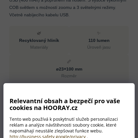
USB (400 mAh) a popruhem na nošení. S vysoce výkonným
COB světlem s možností zoomu a 3 světelnými režimy.
Včetně nabíjecího kabelu USB.
🌿
✨
Recyklovaný hliník
110 lumen
Materiály
Úroveň jasu
📏
ø23×100 mm
Rozměr
Specifikace
Relevantní obsah a bezpečí pro vaše
cookies na HOORAY.cz
Materiály
Recyklovaný hliník
Rozměr
ø23×100 mm
Tento web používá k poskytnutí služeb personalizaci
Úroveň jasu
110 lumen
reklam a analýze návštěvnosti soubory cookie, které
Kapacita baterie
400 mAh
napomáhají neustále zlepšovat funkce webu.
http://business.safety.google/privacy
.