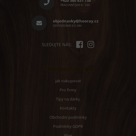
+420 380 831 738
a
PRACOVNÍ DNY 8 - 15H
t
í
objednavky@hooray.cz
ODPOVÍDÁME DO 24H
SLEDUJTE NÁS:
Informace pro vás
Jak nakupovat
Pro firmy
Tipy na dárky
Kontakty
Obchodní podmínky
Podmínky GDPR
Blog