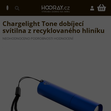
Přejít
na
N
obsah
K
Chargelight Tone dobíjecí
svítilna z recyklovaného hliníku
PRŮMĚRNÉ
NEOHODNOCENO
PODROBNOSTI HODNOCENÍ
HODNOCENÍ
PRODUKTU
JE
0,0
Z
5
HVĚZDIČEK.