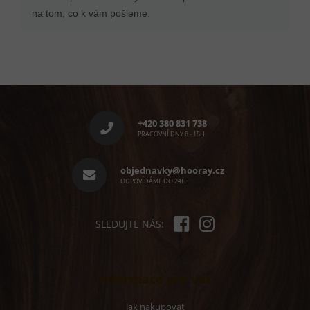
na tom, co k vám pošleme.
Z
á
p
+420 380 831 738
a
PRACOVNÍ DNY 8 - 15H
t
í
objednavky@hooray.cz
ODPOVÍDÁME DO 24H
SLEDUJTE NÁS:
Informace pro vás
Jak nakupovat