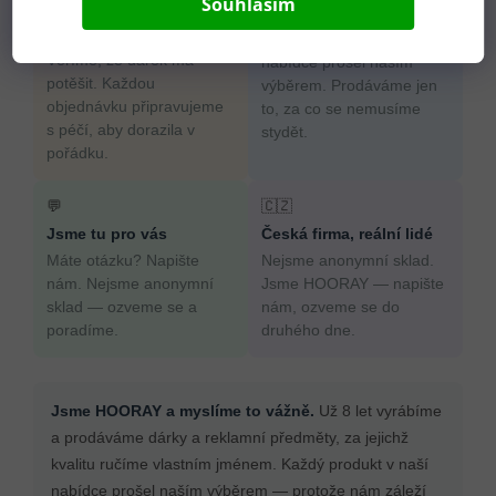
Souhlasím
Pečlivost jako od
Odborný výběr produktů
babičky
Každý produkt v naší
Věříme, že dárek má
nabídce prošel naším
potěšit. Každou
výběrem. Prodáváme jen
objednávku připravujeme
to, za co se nemusíme
s péčí, aby dorazila v
stydět.
pořádku.
💬
🇨🇿
Jsme tu pro vás
Česká firma, reální lidé
Máte otázku? Napište
Nejsme anonymní sklad.
nám. Nejsme anonymní
Jsme HOORAY — napište
sklad — ozveme se a
nám, ozveme se do
poradíme.
druhého dne.
Jsme HOORAY a myslíme to vážně.
Už 8 let vyrábíme
a prodáváme dárky a reklamní předměty, za jejichž
kvalitu ručíme vlastním jménem. Každý produkt v naší
nabídce prošel naším výběrem — protože nám záleží