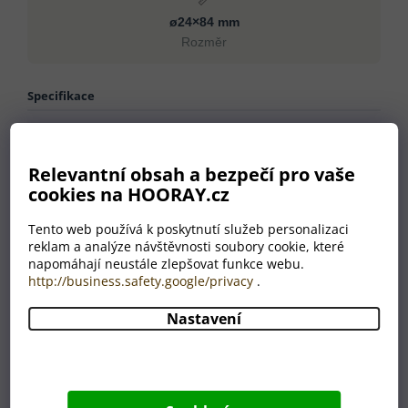
📏
ø24×84 mm
Rozměr
Specifikace
Materiály
Recyklovaný hliník
Rozměr
ø24×84 mm
Relevantní obsah a bezpečí pro vaše
Včetně baterie
Ne
cookies na HOORAY.cz
Množství a typ baterií
3×AAA
Hmotnost
35 g
Tento web používá k poskytnutí služeb personalizaci
reklam a analýze návštěvnosti soubory cookie, které
Barva
zelená
napomáhají neustále zlepšovat funkce webu.
Země původu
CN
http://business.safety.google/privacy
.
Nastavení
Proč nakoupit u HOORAY?
💛
🎁